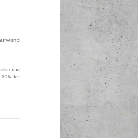
taufwand
stehen und
rd 50% des